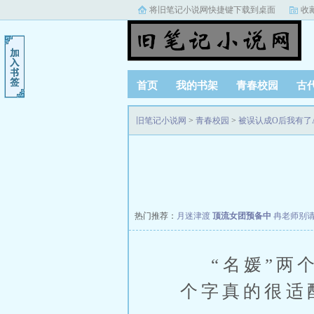
将旧笔记小说网快捷键下载到桌面
收
首页
我的书架
青春校园
古
阅读记录
旧笔记小说网
>
青春校园
>
被误认成O后我有了A
热门推荐：
月迷津渡
顶流女团预备中
冉老师别
“名媛”两个
个字真的很适配