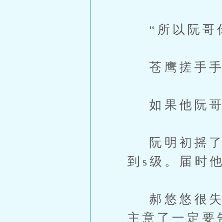
“所以阮哥你
苍鹰搓手手j
如果他阮哥
阮明初摇了摇
到s级。届时
郝悠悠很失望
主意了一定要