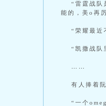
“雷霆战队是
能的，美o再
“荣耀最近不
“凯撒战队里
……
有人捧着阮
“一个ome