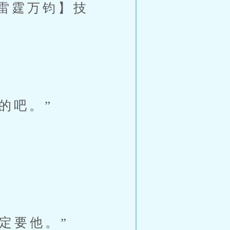
雷霆万钧】技
的吧。”
定要他。”