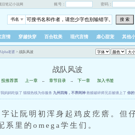
账号：
密码：
藏旧笔记小说网
搜 索
书名
代言情
穿越快穿
百合耽美
现代言情
虐心甜宠
其他
lpha老婆
> 战队风波
战队风波
投推荐票
上一章
章节目录
下一章
加入书签
←
→
请我妈妈吃饭了
猫猫热线为你服务
九州四海，不养闲神
救赎破碎师兄后被缠上了
你的
字让阮明初浑身起鸡皮疙瘩。但
系里的omega学生们。