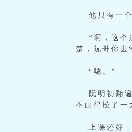
他只有一个问
“啊，这个这
楚，阮哥你去
“嗯。”
阮明初翻遍了
不由得松了一
上课还好，要