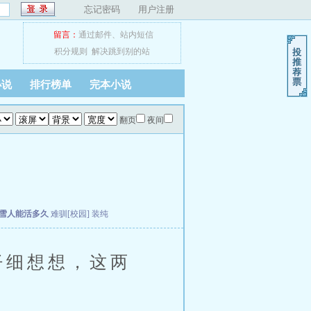
忘记密码
用户注册
留言：
通过邮件
、
站内短信
积分规则
解决跳到别的站
小说
排行榜单
完本小说
翻页
夜间
雪人能活多久
难驯[校园]
装纯
仔细想想，这两