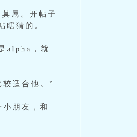
莫属。开帖子
帖瞎猜的。
lpha，就
较适合他。”
个小朋友，和