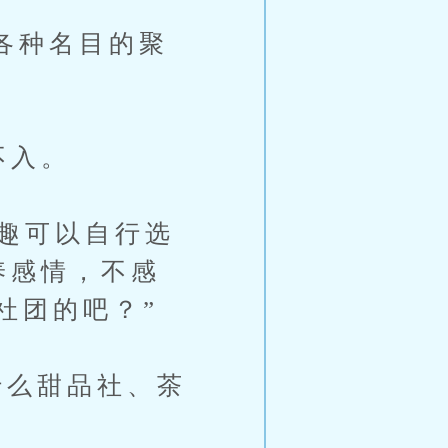
各种名目的聚
不入。
兴趣可以自行选
养感情，不感
社团的吧？”
么甜品社、茶