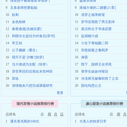
8
绿茶捞子被狠辣富哥强养了
8
盛唐异闻录
9
五条老师想要贴贴
9
港城大佬的二婚妻[八零]
10
欲刺
10
清穿之福孕娇宠
11
金色柏林
11
穿书后我抢了男主剧本
12
春夜难逃[先婚后爱]
12
真没和太子爷谈恋爱
13
和阴冷太监结为对食后[穿书]
13
盐祸猪六戒
14
帝王劫
14
小女子青秞颜二郎
15
公子藏媚（重生）
15
宋慈探案之毒阎罗
16
我可不是‘沙雕’[快穿]
16
海昏
17
当大佬成为女配（快穿）
17
陛下，国师又在求死
18
异世界回归后我在末世种田
18
替孪生妹妹侍寝后
19
双轨
19
冷淡师兄被毒蛇咬了之后
20
深情炮灰只想完成课题研究
20
固伦纯悫公主
更多
现代言情小说推荐排行榜
虐心甜宠小说推荐排行榜
总排名
总
周
月
日
总排名
总
周
月
1
通关香克斯的108式
1
大美人的快穿日常