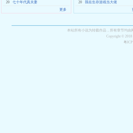
20
七十年代真夫妻
20
我在生存游戏当大佬
更多
本站所有小说为转载作品，所有章节均由
Copyright © 201
粤IC