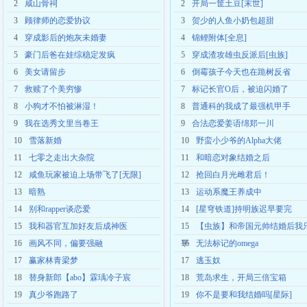
2
咸山骨祠
2
开局一筐土豆[末世]
3
顾律师的恋爱协议
3
贺少的人鱼小奶包超甜
4
穿成影后的炮灰未婚妻
4
锦鲤附体[全息]
5
豪门后爸在娃综稳定发疯
5
穿成渣攻雄虫反派后[虫族]
6
美女请留步
6
倒霉孩子今天也在跪树反省
7
救赎了个美穷惨
7
标记长官O后，被迫闪婚了
8
小狗才不怕被淋湿！
8
普通科的我成了最强机甲手
9
我在选秀文里当卷王
9
合法恋爱姜语绵郑一川
10
雪落新婚
10
野蛮小少爷的Alpha大佬
11
七零之走出大杂院
11
和暗恋对象结婚之后
12
咸鱼玩家被迫上场带飞了[无限]
12
抢回白月光雌君后！
13
暗熟
13
运动系魔王养成中
14
别和rapper谈恋爱
14
[星穹铁道]持明族迟早要完
15
我和器官互加好友后成神医
15
【虫族】和帝国元帅结婚后我
16
画风不同，偏要强融
平
16
无法标记的omega
17
赢家林青梁梦
17
逃玉奴
18
替身新郎【abo】霖瑀冷子宸
18
荒岛求生，开局三倍宝箱
19
真少爷跑路了
19
你不是要和我结婚吗[星际]