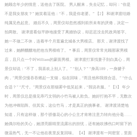
她顾念年少的情意，送他去了医院。 男人醒来，失去记忆，却问：“你是
不是我女朋友？” 她笑着逗他：“不，我是你老婆。” 【2】 和谢津渡结婚
纯属见色起意。 婚后不久，周景仪却忽然感到前所未有的厌倦，决定一
拍两散。 谢津渡看似平静地接受了离婚协议，却迟迟没去民政局签字。
她一不做二不休，连着半个月逛遍北城各大男模店。 那天，谢津渡找了
过来，她醉醺醺地把他当男模啃了。 * 事后，周景仪常常光顾那家男模
店，且只点一个叫William的蒙面男模。 谢津渡打算找妻子剖白真心，周
景仪却说：“不了，我喜欢上别人了。” “别人？” “身高189，一身腱子
肉，”周景仪慢吞吞燃起一支烟，似在回味，“而且他和我很合适。” “什么
合适？” “尺寸。”周景仪在那烟雾中低笑起来，“我说衣服。” 【3】 年少
时，周景仪总是撞见乖巧文弱的小竹马被人欺负。她好打抱不平，无数次
为他冲锋陷阵。但其实，这位竹马，才是真正的挑事者。 谢津渡清楚地
知道，只有这样做，那个骄傲花心的小公主才肯将注意力转向他分毫……
她偶尔给的关心，她漂亮眼睛里流露出的担忧，还有她吹拂伤口时留下的
微温热气，无一不让他在夜里反复回味。 【4】 谢津渡有一间密室，里面