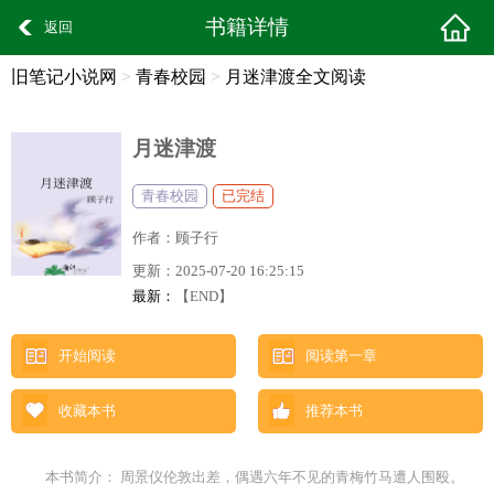
书籍详情
返回
旧笔记小说网
>
青春校园
>
月迷津渡全文阅读
月迷津渡
青春校园
已完结
作者：
顾子行
更新：
2025-07-20 16:25:15
最新：
【END】
开始阅读
阅读第一章
收藏本书
推荐本书
本书简介： 周景仪伦敦出差，偶遇六年不见的青梅竹马遭人围殴。