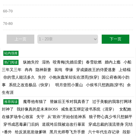
60-70
70-80
上一页
下一页
站内强推
纵她失控
湿热
咬青梅[先婚后爱]
春雪欲燃
婚内上瘾
小船
热门阅读
三年又三年
冉冉
隐神新妻
装纯
孽缘
穿成摄政王的侍爱逃妻
上错榻
你的雪人能活多久
失控
小炮灰蠢笨却实在漂亮[快穿]
国公府春闺小韵
事
系统之改造极品（快穿）
明月曾照小重山
小侯爷只想跑路[穿书]
余
生有涯
魔尊他有猫了
替嫁后王爷对我真香了
过于美貌的我靠打网球
推荐阅读
封神了
我好像真的是未来BOSS
咸鱼老五绑定读书系统（清穿）
女配她
在修罗场专心致富
失守
从"欺诈"开始创造神系
狼子野心真少爷只想躺平
穿书成恶毒豪门后妈
道观垮后我被迫改行暴富
穿成总裁的顶流替身 完结
+番外
给反派崽崽做爹咪
黑月光师尊飞升手册
六十年代生存记录
段影