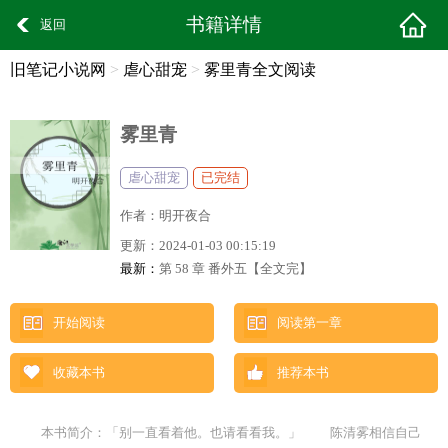
书籍详情
返回
旧笔记小说网
>
虐心甜宠
>
雾里青全文阅读
雾里青
虐心甜宠
已完结
作者：
明开夜合
更新：
2024-01-03 00:15:19
最新：
第 58 章 番外五【全文完】
开始阅读
阅读第一章
收藏本书
推荐本书
本书简介：「别一直看着他。也请看看我。」 陈清雾相信自己