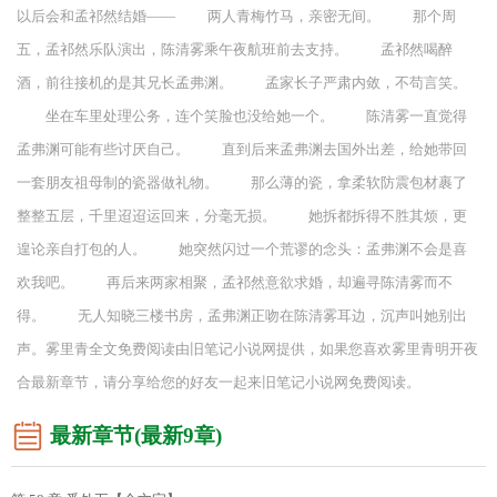
以后会和孟祁然结婚—— 两人青梅竹马，亲密无间。 那个周
五，孟祁然乐队演出，陈清雾乘午夜航班前去支持。 孟祁然喝醉
酒，前往接机的是其兄长孟弗渊。 孟家长子严肃内敛，不苟言笑。
坐在车里处理公务，连个笑脸也没给她一个。 陈清雾一直觉得
孟弗渊可能有些讨厌自己。 直到后来孟弗渊去国外出差，给她带回
一套朋友祖母制的瓷器做礼物。 那么薄的瓷，拿柔软防震包材裹了
整整五层，千里迢迢运回来，分毫无损。 她拆都拆得不胜其烦，更
遑论亲自打包的人。 她突然闪过一个荒谬的念头：孟弗渊不会是喜
欢我吧。 再后来两家相聚，孟祁然意欲求婚，却遍寻陈清雾而不
得。 无人知晓三楼书房，孟弗渊正吻在陈清雾耳边，沉声叫她别出
声。雾里青全文免费阅读由旧笔记小说网提供，如果您喜欢雾里青明开夜
合最新章节，请分享给您的好友一起来旧笔记小说网免费阅读。
最新章节(最新9章)