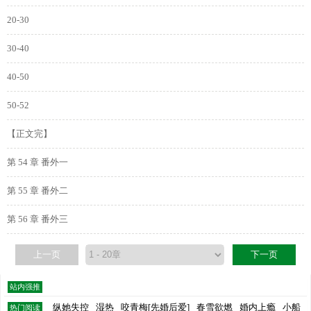
20-30
30-40
40-50
50-52
【正文完】
第 54 章 番外一
第 55 章 番外二
第 56 章 番外三
上一页
下一页
站内强推
纵她失控
湿热
咬青梅[先婚后爱]
春雪欲燃
婚内上瘾
小船
热门阅读