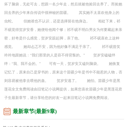
坏了脑袋，无处可去，想跟一名少年走，然后就被他捡回去养了。而捡她
回去养的少年来自传说中很神秘的苗疆。 其实她不太喜欢他身上的
虫蛇。 但她谁也不认识，还是选择留在他身边。 相处下来，祁
不砚觉得贺岁安香，她便给他闻个够；祁不砚不明白男女为何要藏起来亲
密，好奇是什么感觉，贺岁安踮起脚，亲了他。 祁不砚喜欢上这种
感觉。 她却忐忑不安，因为他好像不满足于亲了。 祁不砚曾笑
吟吟地跟她说：“我们那里的人是容不得背叛的。” 贺岁安磕磕绊
绊：“我、我不会的。” 可有一天，贺岁安又磕到脑袋。 她恢复
记忆了，原来自己是穿书的，原来这个苗疆少年是书中不能惹的人物，否
则容易被他拿去喂他的蛊。 贺岁安逃了。 她怕。苗疆少年是黑
莲花全文免费阅读由旧笔记小说网提供，如果您喜欢苗疆少年是黑莲花君
子生最新章节，请分享给您的好友一起来旧笔记小说网免费阅读。
最新章节(最新9章)