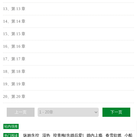
13、第 13 章
14、第 14 章
15、第 15 章
16、第 16 章
17、第 17 章
18、第 18 章
19、第 19 章
20、第 20 章
上一页
下一页
站内强推
纵她失控
湿热
咬青梅[先婚后爱]
婚内上瘾
春雪欲燃
小船
热门阅读