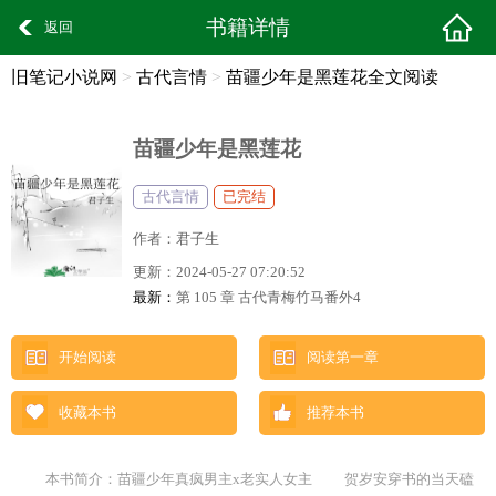
书籍详情
返回
旧笔记小说网
>
古代言情
>
苗疆少年是黑莲花全文阅读
苗疆少年是黑莲花
古代言情
已完结
作者：
君子生
更新：
2024-05-27 07:20:52
最新：
第 105 章 古代青梅竹马番外4
开始阅读
阅读第一章
收藏本书
推荐本书
本书简介：苗疆少年真疯男主x老实人女主 贺岁安穿书的当天磕