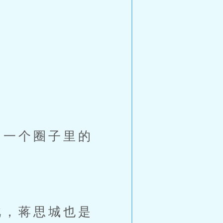
一个圈子里的
，蒋思城也是