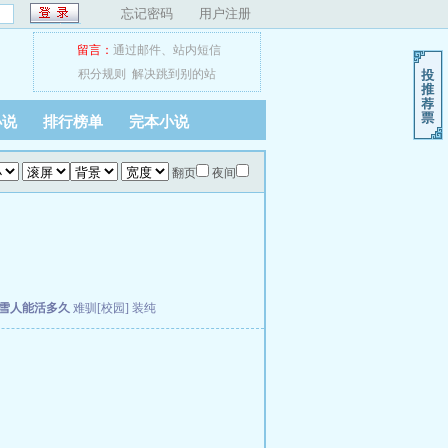
忘记密码
用户注册
留言：
通过邮件
、
站内短信
积分规则
解决跳到别的站
小说
排行榜单
完本小说
翻页
夜间
雪人能活多久
难驯[校园]
装纯