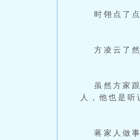
时翎点了点头
方凌云了然：
虽然方家跟蒋
人，他也是听
蒋家人做事，