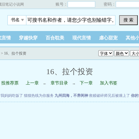
账号：
密码：
藏旧笔记小说网
搜 索
书名
代言情
穿越快穿
百合耽美
现代言情
虐心甜宠
其他
> 16、拉个投资
16、拉个投资
投推荐票
上一章
章节目录
下一章
加入书签
←
→
请我妈妈吃饭了
猫猫热线为你服务
九州四海，不养闲神
救赎破碎师兄后被缠上了
你的