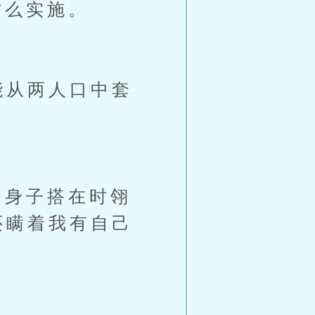
么实施。
能从两人口中套
身子搭在时翎
还瞒着我有自己