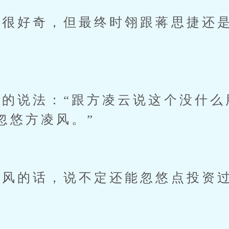
好奇，但最终时翎跟蒋思捷还是
说法：“跟方凌云说这个没什么
忽悠方凌风。”
风的话，说不定还能忽悠点投资