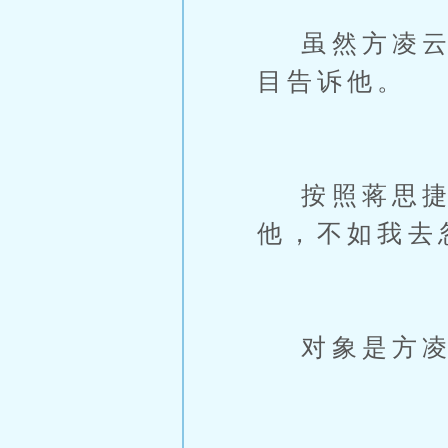
虽然方凌云很
目告诉他。
按照蒋思捷的
他，不如我去
对象是方凌