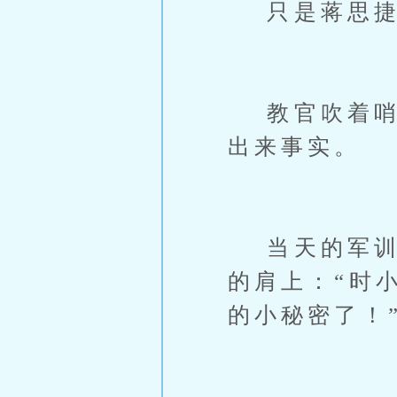
只是蒋思捷
教官吹着哨喊
出来事实。
当天的军训结
的肩上：“时
的小秘密了！