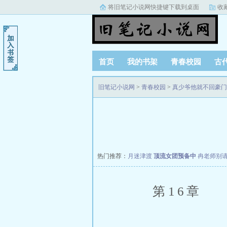
将旧笔记小说网快捷键下载到桌面
收
首页
我的书架
青春校园
古
阅读记录
旧笔记小说网
>
青春校园
>
真少爷他就不回豪门
热门推荐：
月迷津渡
顶流女团预备中
冉老师别
第16章