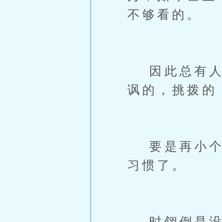
不够看的。
因此总有人揣
讽的，挑拨的
要是再小个几
习惯了。
时翎倒是没想