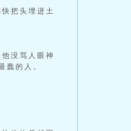
快把头埋进土
他没骂人眼神
最蠢的人。