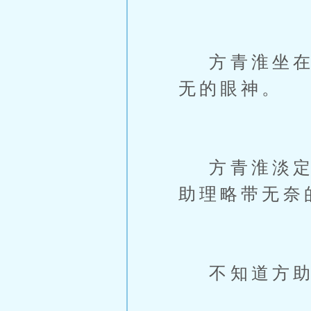
方青淮坐在助
无的眼神。
方青淮淡定的
助理略带无奈
不知道方助理