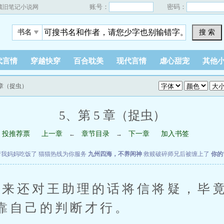
账号：
密码：
藏旧笔记小说网
搜 索
书名
代言情
穿越快穿
百合耽美
现代言情
虐心甜宠
其他
5 章（捉虫）
5、第 5 章（捉虫）
投推荐票
上一章
章节目录
下一章
加入书签
←
→
请我妈妈吃饭了
猫猫热线为你服务
九州四海，不养闲神
救赎破碎师兄后被缠上了
你的
还对王助理的话将信将疑，毕竟
靠自己的判断才行。