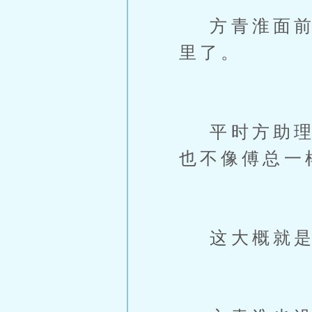
方青淮面前的
里了。
平时方助理很
也不像傅总一
这大概就是