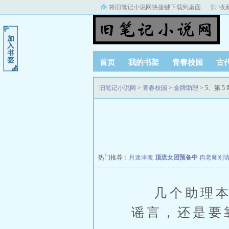
将旧笔记小说网快捷键下载到桌面
收
首页
我的书架
青春校园
古
阅读记录
旧笔记小说网
>
青春校园
>
金牌助理
> 5、第 
热门推荐：
月迷津渡
顶流女团预备中
冉老师别
几个助理本来
谣言，还是要