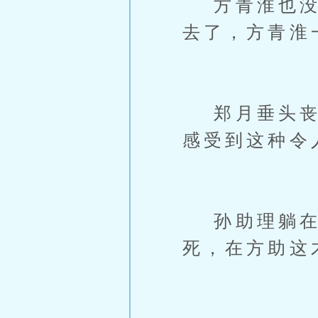
方青淮也没多
去了，方青淮
郑月垂头丧气
感受到这种令
孙助理躺在旋
死，在方助这