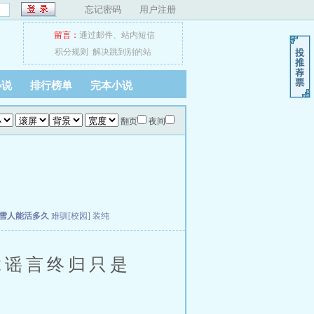
忘记密码
用户注册
留言：
通过邮件
、
站内短信
积分规则
解决跳到别的站
小说
排行榜单
完本小说
翻页
夜间
雪人能活多久
难驯[校园]
装纯
谣言终归只是