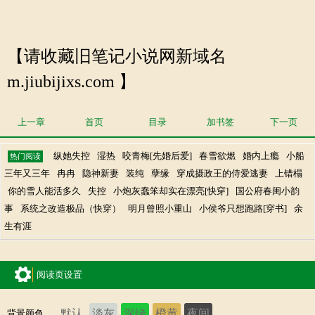
【请收藏旧笔记小说网新域名
m.jiubijixs.com 】
上一章
首页
目录
加书签
下一页
纵她失控
湿热
咬青梅[先婚后爱]
春雪欲燃
婚内上瘾
小船
热门阅读
三年又三年
冉冉
隐神新妻
装纯
孽缘
穿成摄政王的侍爱逃妻
上错榻
你的雪人能活多久
失控
小炮灰蠢笨却实在漂亮[快穿]
国公府春闺小韵
事
系统之改造极品（快穿）
明月曾照小重山
小侯爷只想跑路[穿书]
余
生有涯
阅读页设置
默认
淡灰
深绿
橙黄
夜间
背景颜色