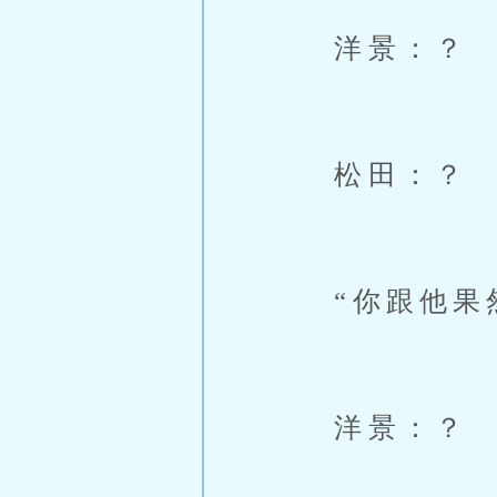
洋景：？
松田：？
“你跟他果然
洋景：？