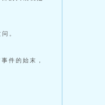
质问。
事件的始末，