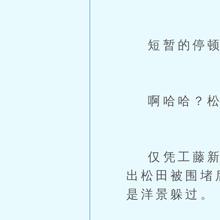
短暂的停顿
啊哈哈？松
仅凭工藤新一
出松田被围堵
是洋景躲过。