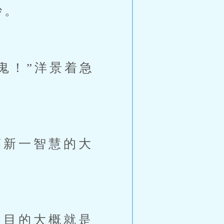
妙。
鬼！”洋景着急
新一智慧的大
目的大概就是