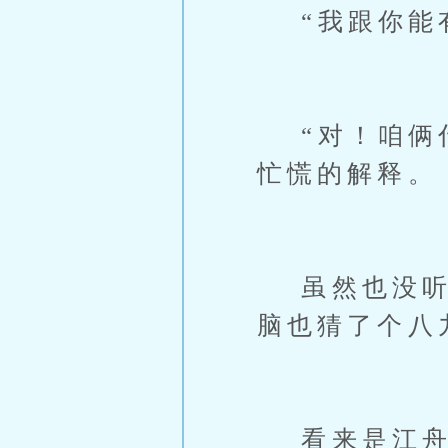
“我跟你能有
“对！咱俩什
忙慌的解释。
虽然也没听洋
脑也猜了个八
看来是江舟背