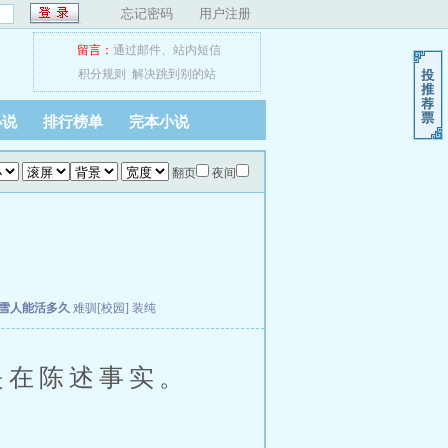
忘记密码
用户注册
留言：
通过邮件
、
站内短信
积分规则
解决跳到别的站
小说
排行榜单
完本小说
翻页
夜间
雪人能活多久
难驯[校园]
装纯
是在陈述事实。