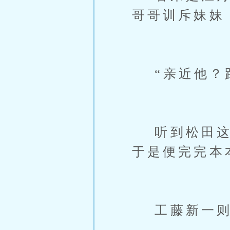
哥哥训斥妹妹
“亲近他？跟
听到松田这么
于是便完完本
工藤新一则