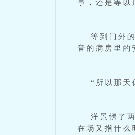
事，还是等以
等到门外的脚
音的病房里的
“所以那天你
洋景愣了两秒
在场又指什么