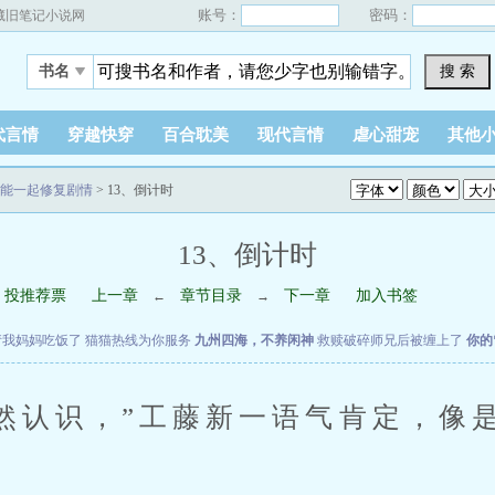
账号：
密码：
藏旧笔记小说网
搜 索
书名
代言情
穿越快穿
百合耽美
现代言情
虐心甜宠
其他
能一起修复剧情
> 13、倒计时
13、倒计时
投推荐票
上一章
章节目录
下一章
加入书签
←
→
请我妈妈吃饭了
猫猫热线为你服务
九州四海，不养闲神
救赎破碎师兄后被缠上了
你的
认识，”工藤新一语气肯定，像