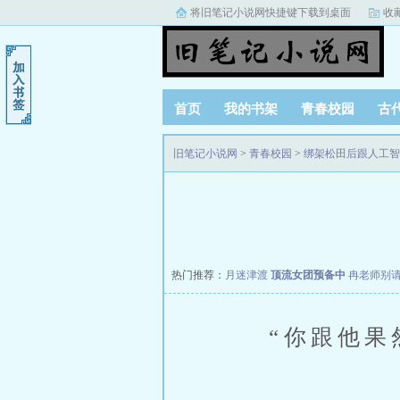
将旧笔记小说网快捷键下载到桌面
收
首页
我的书架
青春校园
古
阅读记录
旧笔记小说网
>
青春校园
>
绑架松田后跟人工智
热门推荐：
月迷津渡
顶流女团预备中
冉老师别
“你跟他果然