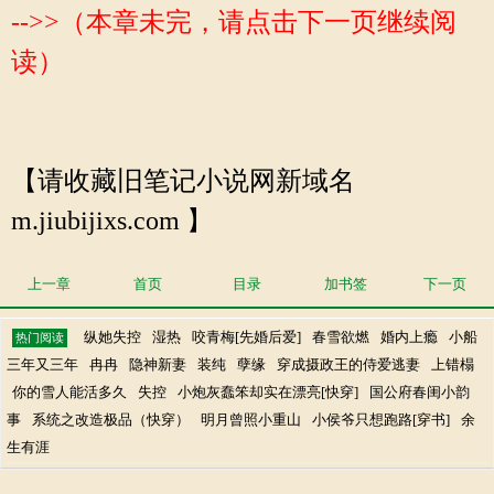
-->>（本章未完，请点击下一页继续阅
读）
【请收藏旧笔记小说网新域名
m.jiubijixs.com 】
上一章
首页
目录
加书签
下一页
纵她失控
湿热
咬青梅[先婚后爱]
春雪欲燃
婚内上瘾
小船
热门阅读
三年又三年
冉冉
隐神新妻
装纯
孽缘
穿成摄政王的侍爱逃妻
上错榻
你的雪人能活多久
失控
小炮灰蠢笨却实在漂亮[快穿]
国公府春闺小韵
事
系统之改造极品（快穿）
明月曾照小重山
小侯爷只想跑路[穿书]
余
生有涯