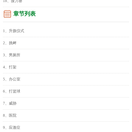
18、接力赛
章节列表
1、升旗仪式
2、挑衅
3、男厕所
4、打架
5、办公室
6、打篮球
7、威胁
8、医院
9、应激症