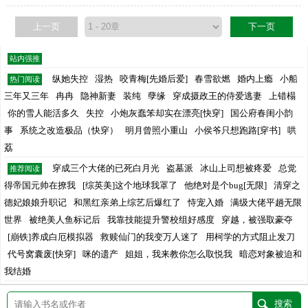
上一页
下一页
站内强推
纵她失控
湿热
咬青梅[先婚后爱]
春雪欲燃
婚内上瘾
小船
热门阅读
三年又三年
冉冉
隐神新妻
装纯
孽缘
穿成摄政王的侍爱逃妻
上错榻
你的雪人能活多久
失控
小炮灰蠢笨却实在漂亮[快穿]
国公府春闺小韵
事
系统之改造极品（快穿）
明月曾照小重山
小侯爷只想跑路[穿书]
哄
荔
穿成三个大佬的已死白月光
盗墓派
冰山上司想被疼爱
总觉
推荐阅读
得帝国元帅在撩我
[综英美]这个地球我罩了
他绝对是个bug[无限]
清穿之
德妃娘娘升职记
和黑红亲弟上综艺后爆红了
恃宠入婚
满级大佬平趟无限
世界
被绝美人鱼标记后
我靠技能提升警校组好感度
穿越，被强取豪夺
[崩铁]养成白厄模拟器
救赎仙门的我变万人迷了
用柯学的方式阻止发刀
代号窝囊废[快穿]
咪的遗产
姐姐，我来教你怎么取悦我
暗恋对象被迫和
我结婚