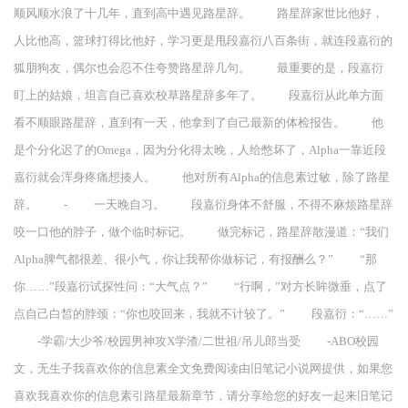
顺风顺水浪了十几年，直到高中遇见路星辞。 路星辞家世比他好，
人比他高，篮球打得比他好，学习更是甩段嘉衍八百条街，就连段嘉衍的
狐朋狗友，偶尔也会忍不住夸赞路星辞几句。 最重要的是，段嘉衍
盯上的姑娘，坦言自己喜欢校草路星辞多年了。 段嘉衍从此单方面
看不顺眼路星辞，直到有一天，他拿到了自己最新的体检报告。 他
是个分化迟了的Omega，因为分化得太晚，人给憋坏了，Alpha一靠近段
嘉衍就会浑身疼痛想揍人。 他对所有Alpha的信息素过敏，除了路星
辞。 - 一天晚自习。 段嘉衍身体不舒服，不得不麻烦路星辞
咬一口他的脖子，做个临时标记。 做完标记，路星辞散漫道：“我们
Alpha脾气都很差、很小气，你让我帮你做标记，有报酬么？” “那
你……”段嘉衍试探性问：“大气点？” “行啊，”对方长眸微垂，点了
点自己白皙的脖颈：“你也咬回来，我就不计较了。” 段嘉衍：“……”
-学霸/大少爷/校园男神攻X学渣/二世祖/吊儿郎当受 -ABO校园
文，无生子我喜欢你的信息素全文免费阅读由旧笔记小说网提供，如果您
喜欢我喜欢你的信息素引路星最新章节，请分享给您的好友一起来旧笔记