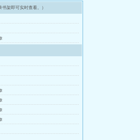
录书架即可实时查看。）
 章
 章
 章
 章
 章