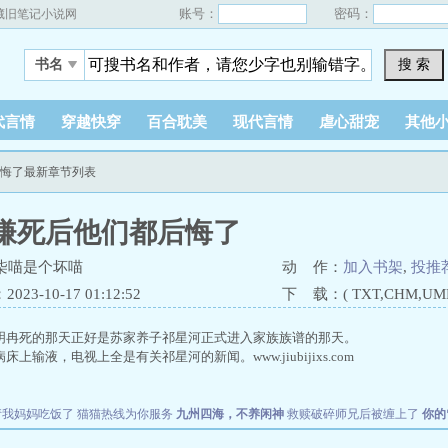
账号：
密码：
藏旧笔记小说网
搜 索
书名
代言情
穿越快穿
百合耽美
现代言情
虐心甜宠
其他
后悔了最新章节列表
嫌死后他们都后悔了
柒喵是个坏喵
动 作：
加入书架
,
投推
23-10-17 01:12:52
下 载：( TXT,CHM,UMD,
死的那天正好是苏家养子祁星河正式进入家族族谱的那天。
输液，电视上全是有关祁星河的新闻。www.jiubijixs.com
请我妈妈吃饭了
猫猫热线为你服务
九州四海，不养闲神
救赎破碎师兄后被缠上了
你的