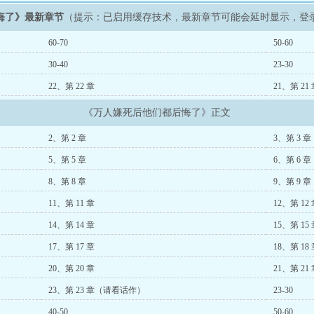
悔了》最新章节
（提示：已启用缓存技术，最新章节可能会延时显示，登
60-70
50-60
30-40
23-30
22、第 22 章
21、第 21
《万人嫌死后他们都后悔了》正文
2、第 2 章
3、第 3 章
5、第 5 章
6、第 6 章
8、第 8 章
9、第 9 章
11、第 11 章
12、第 12
14、第 14 章
15、第 15
17、第 17 章
18、第 18
20、第 20 章
21、第 21
23、第 23 章（请看话作）
23-30
40-50
50-60