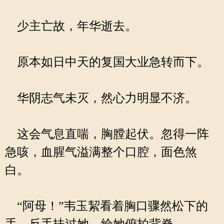
少主亡故，年华逝去。
原本如日中天的复国大业急转而下。
华阴志气未灭，然心力明显不济。
这会气息直喘，胸膛起伏。忽得一阵
急咳，血腥气溢满整个口腔，面色煞
白。
“阿母！”韦玉絜看着胸口骤然松下的