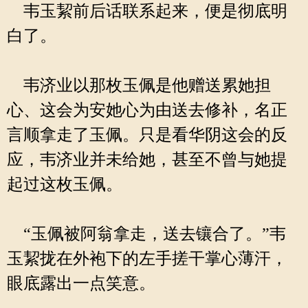
韦玉絜前后话联系起来，便是彻底明
白了。
韦济业以那枚玉佩是他赠送累她担
心、这会为安她心为由送去修补，名正
言顺拿走了玉佩。只是看华阴这会的反
应，韦济业并未给她，甚至不曾与她提
起过这枚玉佩。
“玉佩被阿翁拿走，送去镶合了。”韦
玉絜拢在外袍下的左手搓干掌心薄汗，
眼底露出一点笑意。