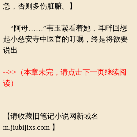
急，否则多伤脏腑。】
“阿母……”韦玉絜看着她，耳畔回想
起小慈安寺中医官的叮嘱，终是将欲要
说出
-->>（本章未完，请点击下一页继续阅
读）
【请收藏旧笔记小说网新域名
m.jiubijixs.com 】