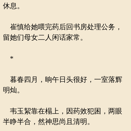
休息。
崔慎给她喂完药后回书房处理公务，
留她们母女二人闲话家常。
*
暮春四月，晌午日头很好，一室落辉
明灿。
韦玉絜靠在榻上，因药效犯困，两眼
半睁半合，然神思尚且清明。