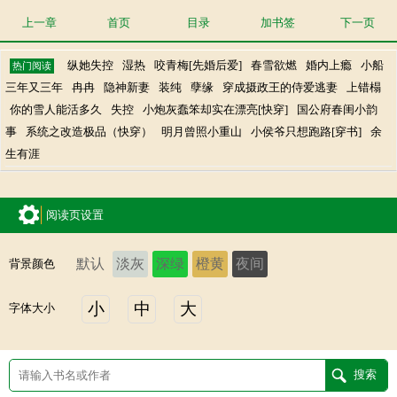
上一章
首页
目录
加书签
下一页
纵她失控
湿热
咬青梅[先婚后爱]
春雪欲燃
婚内上瘾
小船
热门阅读
三年又三年
冉冉
隐神新妻
装纯
孽缘
穿成摄政王的侍爱逃妻
上错榻
你的雪人能活多久
失控
小炮灰蠢笨却实在漂亮[快穿]
国公府春闺小韵
事
系统之改造极品（快穿）
明月曾照小重山
小侯爷只想跑路[穿书]
余
生有涯
阅读页设置
默认
淡灰
深绿
橙黄
夜间
背景颜色
小
中
大
字体大小