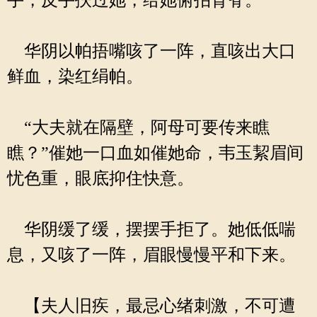
手，反手扶过她，给她俯拍背脊。
华阴以帕捂嘴咳了一阵，直咳出大口
鲜血，染红绢帕。
“大夫就在隔壁，阿母可要传来瞧
瞧？”催她一口血如催她命，韦玉絜眉间
忧色重，眼底抑住快意。
华阴缓了缓，摆摆手拒了。她低低喘
息，又咳了一阵，眉眼慢慢平和下来。
【夫人旧疾，最忌心绪刺激，不可遭