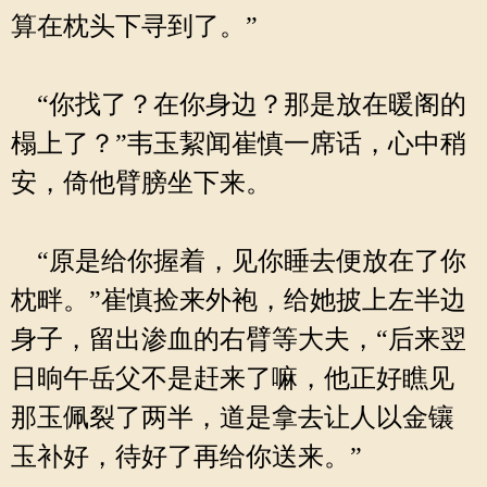
算在枕头下寻到了。”
“你找了？在你身边？那是放在暖阁的
榻上了？”韦玉絜闻崔慎一席话，心中稍
安，倚他臂膀坐下来。
“原是给你握着，见你睡去便放在了你
枕畔。”崔慎捡来外袍，给她披上左半边
身子，留出渗血的右臂等大夫，“后来翌
日晌午岳父不是赶来了嘛，他正好瞧见
那玉佩裂了两半，道是拿去让人以金镶
玉补好，待好了再给你送来。”