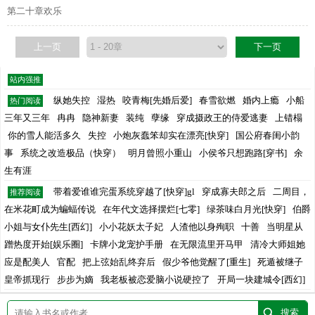
第二十章欢乐
上一页
下一页
站内强推
纵她失控
湿热
咬青梅[先婚后爱]
春雪欲燃
婚内上瘾
小船
热门阅读
三年又三年
冉冉
隐神新妻
装纯
孽缘
穿成摄政王的侍爱逃妻
上错榻
你的雪人能活多久
失控
小炮灰蠢笨却实在漂亮[快穿]
国公府春闺小韵
事
系统之改造极品（快穿）
明月曾照小重山
小侯爷只想跑路[穿书]
余
生有涯
带着爱谁谁完蛋系统穿越了[快穿]gl
穿成寡夫郎之后
二周目，
推荐阅读
在米花町成为蝙蝠传说
在年代文选择摆烂[七零]
绿茶味白月光[快穿]
伯爵
小姐与女仆先生[西幻]
小小花妖太子妃
人渣他以身殉职
十善
当明星从
蹭热度开始[娱乐圈]
卡牌小龙宠护手册
在无限流里开马甲
清冷大师姐她
应是配美人
官配
把上弦始乱终弃后
假少爷他觉醒了[重生]
死遁被继子
皇帝抓现行
步步为嫡
我老板被恋爱脑小说硬控了
开局一块建城令[西幻]