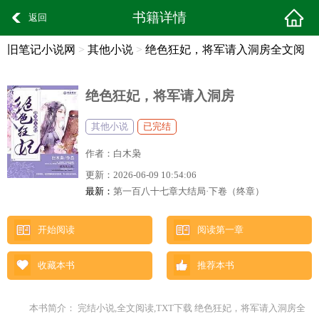
书籍详情
返回
旧笔记小说网
>
其他小说
>
绝色狂妃，将军请入洞房全文阅
读
绝色狂妃，将军请入洞房
其他小说
已完结
作者：
白木枭
更新：
2026-06-09 10:54:06
最新：
第一百八十七章大结局·下卷（终章）
开始阅读
阅读第一章
收藏本书
推荐本书
本书简介： 完结小说,全文阅读,TXT下载 绝色狂妃，将军请入洞房全