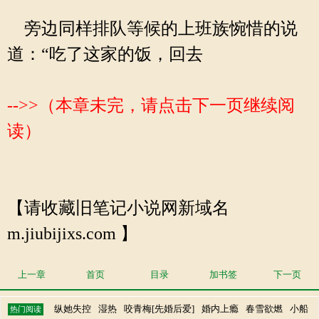
旁边同样排队等候的上班族惋惜的说
道：“吃了这家的饭，回去
-->>（本章未完，请点击下一页继续阅
读）
【请收藏旧笔记小说网新域名
m.jiubijixs.com 】
上一章
首页
目录
加书签
下一页
纵她失控
湿热
咬青梅[先婚后爱]
婚内上瘾
春雪欲燃
小船
热门阅读