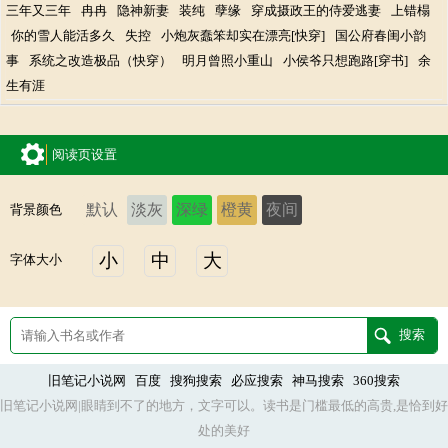
三年又三年
冉冉
隐神新妻
装纯
孽缘
穿成摄政王的侍爱逃妻
上错榻
你的雪人能活多久
失控
小炮灰蠢笨却实在漂亮[快穿]
国公府春闺小韵
事
系统之改造极品（快穿）
明月曾照小重山
小侯爷只想跑路[穿书]
余
生有涯
阅读页设置
默认
淡灰
深绿
橙黄
夜间
背景颜色
小
中
大
字体大小
旧笔记小说网
百度
搜狗搜索
必应搜索
神马搜索
360搜索
旧笔记小说网|眼睛到不了的地方，文字可以。读书是门槛最低的高贵,是恰到好
处的美好