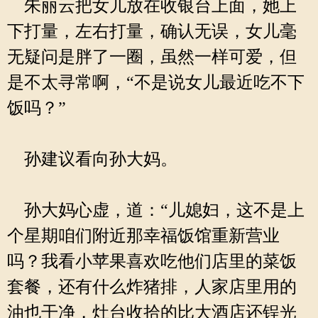
朱丽云把女儿放在收银台上面，她上
下打量，左右打量，确认无误，女儿毫
无疑问是胖了一圈，虽然一样可爱，但
是不太寻常啊，“不是说女儿最近吃不下
饭吗？”
孙建议看向孙大妈。
孙大妈心虚，道：“儿媳妇，这不是上
个星期咱们附近那幸福饭馆重新营业
吗？我看小苹果喜欢吃他们店里的菜饭
套餐，还有什么炸猪排，人家店里用的
油也干净，灶台收拾的比大酒店还锃光