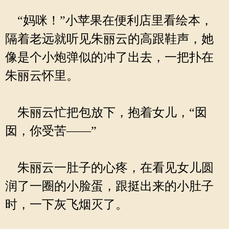
“妈咪！”小苹果在便利店里看绘本，
隔着老远就听见朱丽云的高跟鞋声，她
像是个小炮弹似的冲了出去，一把扑在
朱丽云怀里。
朱丽云忙把包放下，抱着女儿，“囡
囡，你受苦——”
朱丽云一肚子的心疼，在看见女儿圆
润了一圈的小脸蛋，跟挺出来的小肚子
时，一下灰飞烟灭了。