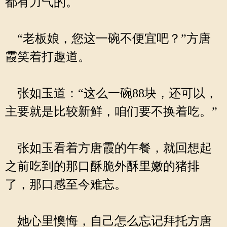
都有力气的。
“老板娘，您这一碗不便宜吧？”方唐
霞笑着打趣道。
张如玉道：“这么一碗88块，还可以，
主要就是比较新鲜，咱们要不换着吃。”
张如玉看着方唐霞的午餐，就回想起
之前吃到的那口酥脆外酥里嫩的猪排
了，那口感至今难忘。
她心里懊悔，自己怎么忘记拜托方唐