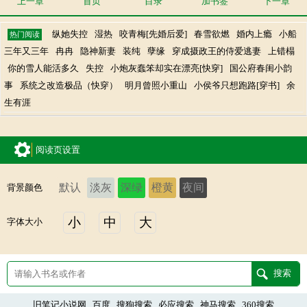
上一章
首页
目录
加书签
下一章
纵她失控
湿热
咬青梅[先婚后爱]
春雪欲燃
婚内上瘾
小船
热门阅读
三年又三年
冉冉
隐神新妻
装纯
孽缘
穿成摄政王的侍爱逃妻
上错榻
你的雪人能活多久
失控
小炮灰蠢笨却实在漂亮[快穿]
国公府春闺小韵
事
系统之改造极品（快穿）
明月曾照小重山
小侯爷只想跑路[穿书]
余
生有涯
阅读页设置
默认
淡灰
深绿
橙黄
夜间
背景颜色
小
中
大
字体大小
旧笔记小说网
百度
搜狗搜索
必应搜索
神马搜索
360搜索