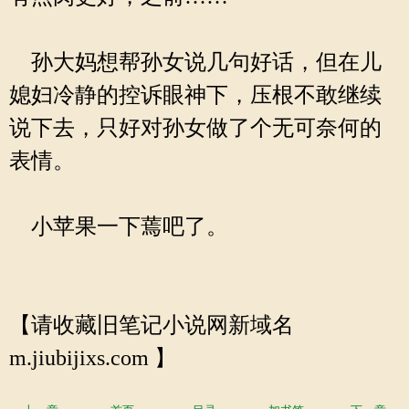
孙大妈想帮孙女说几句好话，但在儿
媳妇冷静的控诉眼神下，压根不敢继续
说下去，只好对孙女做了个无可奈何的
表情。
小苹果一下蔫吧了。
【请收藏旧笔记小说网新域名
m.jiubijixs.com 】