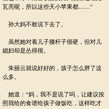
瓦亮呢，所以这些天小苹果都……”
孙大妈不敢说下去了。
虽然她对着儿子腰杆子很硬，但对儿
媳妇却是怂得很。
朱丽云就说好好的，孩子怎么胖了这
么多。
她道：“妈，我不是说了吗，让建议按
照我给的食谱给孩子做饭吃，这样吃才